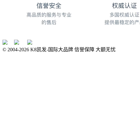
© 2004-
2026
K8凯发-国际大品牌 信誉保障 大额无忧