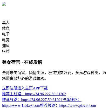
真人
体育
电子
电竞
捕鱼
棋牌
美女荷官 · 在线发牌
全网最美荷官，倾情出演，极致视觉盛宴，多元游戏种类，为
您带来最舒心的游戏体验。
立即注册
进入主页
APP下载
推荐主线路：
https://34.96.227.59:31202
推荐线路：
https://34.96.227.59:31201
推荐线路：
https://www.1nzkex.com
推荐线路：
https://www.plov9r.com