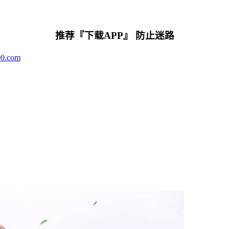
推荐『下载APP』 防止迷路
00.com