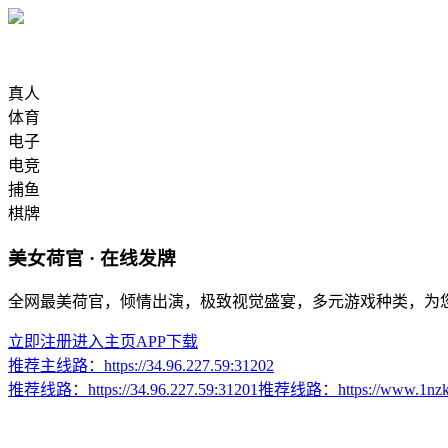
真人
体育
电子
电竞
捕鱼
棋牌
美女荷官 · 在线发牌
全网最美荷官，倾情出演，极致视觉盛宴，多元游戏种类，为
立即注册
进入主页
APP下载
推荐主线路：
https://34.96.227.59:31202
推荐线路：
https://34.96.227.59:31201
推荐线路：
https://www.1nz