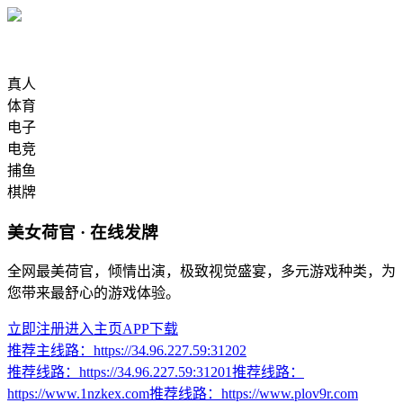
真人
体育
电子
电竞
捕鱼
棋牌
美女荷官 · 在线发牌
全网最美荷官，倾情出演，极致视觉盛宴，多元游戏种类，为
您带来最舒心的游戏体验。
立即注册
进入主页
APP下载
推荐主线路：
https://34.96.227.59:31202
推荐线路：
https://34.96.227.59:31201
推荐线路：
https://www.1nzkex.com
推荐线路：
https://www.plov9r.com