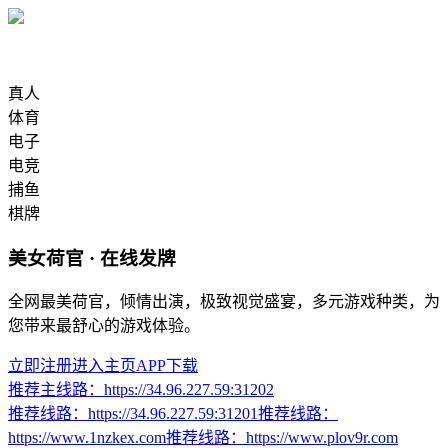
真人
体育
电子
电竞
捕鱼
棋牌
美女荷官 · 在线发牌
全网最美荷官，倾情出演，极致视觉盛宴，多元游戏种类，为
您带来最舒心的游戏体验。
立即注册
进入主页
APP下载
推荐主线路：
https://34.96.227.59:31202
推荐线路：
https://34.96.227.59:31201
推荐线路：
https://www.1nzkex.com
推荐线路：
https://www.plov9r.com