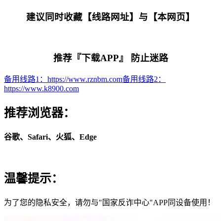
建议同时收藏【线路网址】与【本网页】
推荐『下载APP』 防止迷路
备用线路
1
：
https://www.rznbm.com
备用线路
2
：
https://www.k8900.com
推荐浏览器：
谷歌、Safari、火狐、Edge
温馨提示：
为了您的隐私安全，请勿与"国家反诈中心"APP同设备使用！