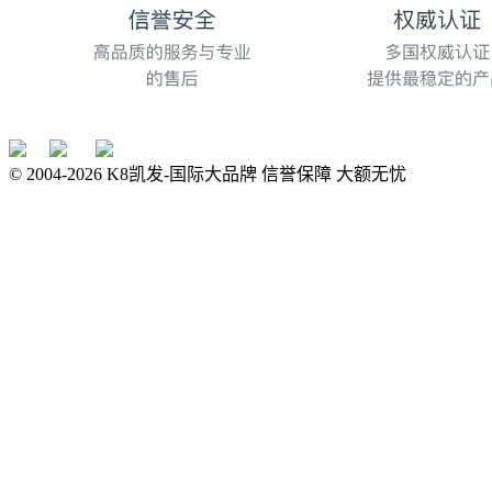
© 2004-
2026
K8凯发-国际大品牌 信誉保障 大额无忧