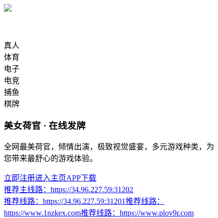
真人
体育
电子
电竞
捕鱼
棋牌
美女荷官 · 在线发牌
全网最美荷官，倾情出演，极致视觉盛宴，多元游戏种类，为
您带来最舒心的游戏体验。
立即注册
进入主页
APP下载
推荐主线路：
https://34.96.227.59:31202
推荐线路：
https://34.96.227.59:31201
推荐线路：
https://www.1nzkex.com
推荐线路：
https://www.plov9r.com