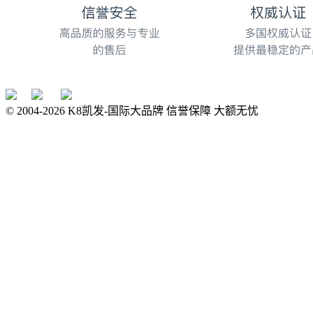
© 2004-
2026
K8凯发-国际大品牌 信誉保障 大额无忧